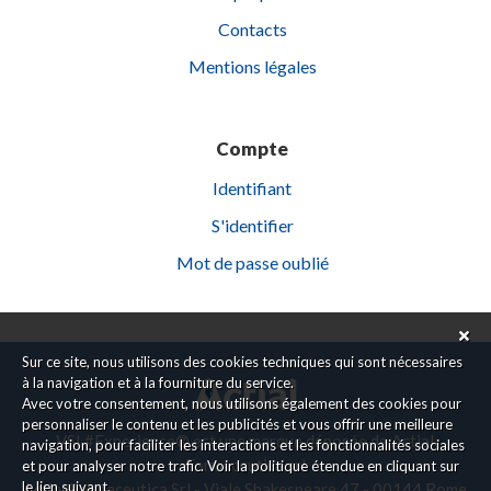
Contacts
Mentions légales
Compte
Identifiant
S'identifier
Mot de passe oublié
Sur ce site, nous utilisons des cookies techniques qui sont nécessaires
à la navigation et à la fourniture du service.
Avec votre consentement, nous utilisons également des cookies pour
personnaliser le contenu et les publicités et vous offrir une meilleure
VSL#Experience® est une marque déposée de Actial
navigation, pour faciliter les interactions et les fonctionnalités sociales
Farmaceutica srl
et pour analyser notre trafic. Voir la politique étendue en cliquant sur
le
lien suivant
.
Actial Farmaceutica Srl - Viale Shakespeare 47 - 00144 Rome