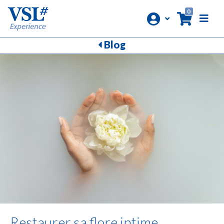
0
Blog
Restaurer sa flore intime