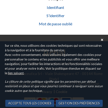
Identifiant
S'identifier
Mot de passe oublié
Sur ce site, nous utilisons des cookies techniques qui sont nécessaires
à la navigation et à la fourniture du service.
Avec votre consentement, nous utilisons également des cookies pour
personnaliser le contenu et les publicités et vous offrir une meilleure
VSL#Experience® est une marque déposée de Actial
navigation, pour faciliter les interactions et les fonctionnalités sociales
Farmaceutica srl
et pour analyser notre trafic. Voir la politique étendue en cliquant sur
le
lien suivant
.
Actial Farmaceutica Srl - Viale Shakespeare 47 - 00144 Rome
(Italy)
La clôture de cette politique signifie que les paramètres par défaut
Numéro de TVA Actial Farmaceutica srl IT14019081000
resteront en place et que vous pourrez continuer à naviguer sans aucun
cookie autre que technique.
Privacy
Cookie
ACCEPTE TOUS LES COOKIES
GESTION DES PRÉFÉRENCES